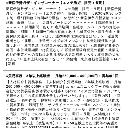
●新宿伊勢丹ザ・ギンザコーナー【エステ施術 販売：長期】
新宿伊勢丹ザ・ギンザコーナー【エステ施術 販売：長期】 | 新宿伊勢
丹ザ・ギンザコーナー【エステ施術 販売：長期】 | 09:30-20:30 シフ
ト制 週5日勤務 7時間45分勤務 休憩60分 新宿伊勢丹新店舗 エステ
施術 販売 品出し 店舗サポートなど ＝＝＝＝＝＝【特記事項】＝
＝＝＝＝ 1.試用期間：あり 2.雇用期間：当社ホームページ内のお仕事
情報の「期間」 3.時間外労働の有無：あり 4.健康保険・厚生年金・雇
用保険の適用：あり ※但し、週20時間未満の場合はなし 5.「派遣労
働者として雇用」 派遣元：株式会社マンネット 6.受動喫煙防止措
置：あり 屋内禁煙（喫煙専用室設置の場合あり） 7.業務内容変更の
範囲：本件就業期間中は変更なし 8.派遣就業場所変更の範囲：就業先
の他の事業所への異動はある 9.契約の更新有無：あり；取引先の状況
による 10.更新上限の有無：なし 11.勤務地：東京都新宿区新宿3-14-1
|
新宿
●貿易事務 3年以上経験者 月給260,000～400,000円＋賞与年3回
【人材紹介】貿易事務 | 【人材紹介】貿易事務 3年以上経験者 月給
260,000～400,000円＋賞与年3回 | <pre> エスニックフード輸入販売
会社での貿易業務 渋谷駅から徒歩10分のオフィスにて勤務 アジアエリ
ア担当としての貿易事務全般をお任せいたします。 【業務内容】 ・商
品選定 ・資料作成 ・原材料・添加物チェック ・価格交渉 ・見積作成
・貿易実務 ・通関手配 ・サプライチェーンの一連のマネジメント業務
・検品作業 ※海外・国内出張あり ※英語（メール・資料作成・オンライ
ン商談・出張）でのやり取りあります。 即日～長期（人材紹介） 9：
00～17：30 （実働7.5ｈ 休憩60分） 土日祝休み 【必須条件】貿易
業務経験3年以上 【歓迎条件】TOEIC750点以上または同等の英語力
問合せ：山口 0337973588 rs@mannet.co.jp ＝＝＝＝＝＝【特記事