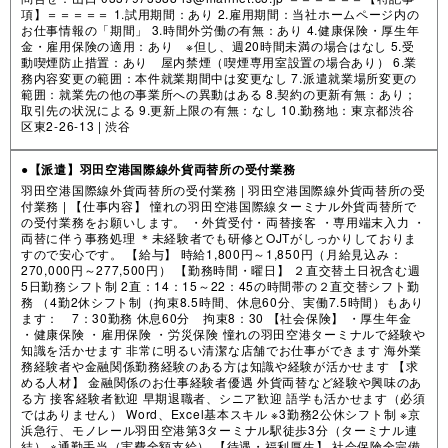
項】＝＝＝＝＝ 1.試用期間：あり 2.雇用期間：当社ホームページ内の
お仕事情報の「期間」 3.時間外労働の有無：あり 4.健康保険・厚生年
金・雇用保険の適用：あり ※但し、週20時間未満の場合はなし 5.受
動喫煙防止措置：あり 屋内禁煙（喫煙専用室設置の場合あり） 6.業
務内容変更の範囲：本件就業期間中は変更なし 7.派遣就業場所変更の
範囲：就業先の他の事業所への異動はある 8.契約の更新有無：あり；
取引先の状況による 9.更新上限の有無：なし 10.勤務地：東京都渋谷
区東2-26-13 |
渋谷
●【派遣】羽田空港国際線外貨両替所の受付業務
羽田空港国際線外貨両替所の受付業務 | 羽田空港国際線外貨両替所の受
付業務 | 【仕事内容】 憧れの羽田空港国際線ターミナル外貨両替所で
の受付業務をお願いします。 ・外貨受付・両替接客 ・専用端末入力 ・
両替に伴う事務処理 ＊未経験者でも研修とOJTがしっかりしておりま
すので安心です。 【給与】 時給1,800円～1,850円（月給見込み：
270,000円～277,500円） 【勤務時間・曜日】 ２直交替土日祝含む週
5日勤務シフト制 2直：14：15～22：45の時間帯の２直交替シフト勤
務 （4勤2休シフト制（拘束8.5時間、休息60分、実働7.5時間）もあり
ます： 7：30勤務 休息60分 拘束8：30 【社会保険】 ・厚生年金
・健康保険 ・雇用保険 ・労災保険 憧れの羽田空港ターミナルで経験や
知識を活かせます 非常に明るい清潔な店舗でお仕事ができます 海外業
務経験者や金融関係勤務経験のある方は知識や経験が活かせます 【求
める人材】 金融関係のお仕事経験者優遇 外貨両替など経験や興味のあ
る方 接客経験者歓迎 早期退職者、シニア歓迎 語学も活かせます（必須
ではありません） Word、Excel基本スキル ※3勤務2公休シフト制 ※京
浜急行、モノレール羽田空港第3ターミナル駅徒歩3分（ターミナル連
結） ※通勤手当（実費全額支給） 【待遇・福利厚生】 社会保険全完備