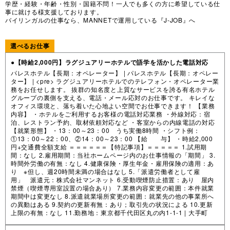
学歴・経験・年齢・性別・国籍不問！一人でも多くの方に希望している仕
事に就ける様支援しております。
バイリンガルの仕事なら、MANNETで運用している『J-JOB』へ
選べるお仕事
●【時給2,000円】ラグジュアリーホテルで語学を活かした電話対応
パレスホテル【長期：オペレーター】 | パレスホテル【長期：オペレー
ター】 | <pre> ラグジュアリーホテルでのテレフォン・オペレーター業
務をお任せします。 抜群の知名度と上質なサービスを誇る有名ホテル
グループの裏側を支える、電話・メール応対のお仕事です。 キレイな
オフィス環境と、落ち着いた心地よい空間でお仕事できます！ 【業務
内容】 ・ホテルをご利用するお客様の電話対応業務 ・外線対応：宿
泊、レストラン予約、取材依頼対応など ・客室からの内線電話の対応
【就業形態】 ・13：00～23：00 うち実働8時間 ・シフト例：
①13：00～22：00、②14：00～23：00 【給 与】 ・時給2,000
円+交通費全額支給 ＝＝＝＝＝＝【特記事項】＝＝＝＝＝ 1.試用期
間：なし 2.雇用期間：当社ホームページ内のお仕事情報の「期間」 3.
時間外労働の有無：なし 4.健康保険・厚生年金・雇用保険の適用：あ
り ※但し、週20時間未満の場合はなし 5.「派遣労働者として雇
用」 派遣元：株式会社マンネット 6.受動喫煙防止措置：あり 屋内
禁煙（喫煙専用室設置の場合あり） 7.業務内容変更の範囲：本件就業
期間中は変更なし 8.派遣就業場所変更の範囲：就業先の他の事業所へ
の異動はある 9.契約の更新有無：あり；取引先の状況による 10.更新
上限の有無：なし 11.勤務地：東京都千代田区丸の内1-1-1 |
大手町