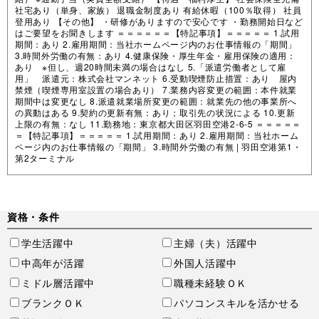
社宅あり（単身、家族） 退職金制度あり 有給休暇（100％取得） 社員
登用あり 【その他】 ・研修がありますので安心です ・勤務開始日など
はご要望をお聞きします ＝＝＝＝＝＝【特記事項】＝＝＝＝＝ 1.試用
期間：あり 2.雇用期間：当社ホームページ内のお仕事情報の「期間」
3.時間外労働の有無：あり 4.健康保険・厚生年金・雇用保険の適用：
あり ※但し、週20時間未満の場合はなし 5.「派遣労働者として雇
用」 派遣元：株式会社マンネット 6.受動喫煙防止措置：あり 屋内
禁煙（喫煙専用室設置の場合あり） 7.業務内容変更の範囲：本件就業
期間中は変更なし 8.派遣就業場所変更の範囲：就業先の他の事業所へ
の異動はある 9.契約の更新有無：あり；取引先の状況による 10.更新
上限の有無：なし 11.勤務地：東京都大田区羽田空港2-6-5 ＝＝＝＝＝
＝【特記事項】＝＝＝＝＝ 1.試用期間：あり 2.雇用期間：当社ホーム
ページ内のお仕事情報の「期間」 3.時間外労働の有無 |
羽田空港第1・
第2ターミナル
資格・条件
学生活躍中
主婦（夫）活躍中
中高年が活躍
外国人活躍中
ミドル層活躍中
職種未経験ＯＫ
ブランクＯＫ
パソコンスキルを活かせる