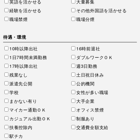
英語を活かせる
大量募集
経験を活かせる
その他外国語を活かせる
職場禁煙
職場分煙
待遇・環境
10時以降出社
16時前退社
1日7時間未満勤務
ダブルワークＯＫ
17時以降出社
週3日勤務
残業なし
土日祝日休み
派遣先公開
公的機関
学校
女性が多い職場
まかない有り
大手企業
マイカー通勤ＯＫ
オフィス禁煙
カジュアル出勤ＯＫ
制服あり
扶養控除内
交通費全額支給
駅チカ