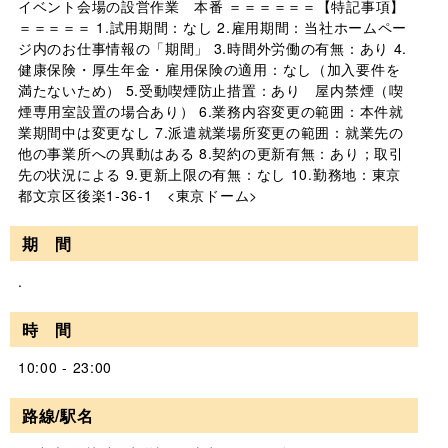
イベント会場の設営作業 本番 ＝＝＝＝＝＝【特記事項】
＝＝＝＝＝ 1.試用期間：なし 2.雇用期間：当社ホームペー
ジ内のお仕事情報の「期間」 3.時間外労働の有無：あり 4.
健康保険・厚生年金・雇用保険の適用：なし（加入要件を
満たないため） 5.受動喫煙防止措置：あり 屋内禁煙（喫
煙専用室設置の場合あり） 6.業務内容変更の範囲：本件就
業期間中は変更なし 7.派遣就業場所変更の範囲：就業先の
他の事業所への異動はある 8.契約の更新有無：あり；取引
先の状況による 9.更新上限の有無：なし 10.勤務地：東京
都文京区後楽1-36-1 <東京ドーム>
期 間
.
時 間
10:00 - 23:00
路線/駅名