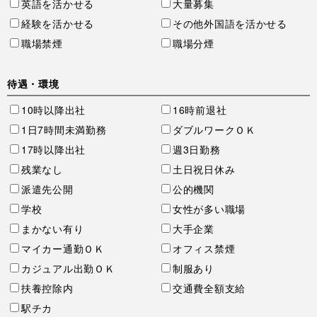
英語を活かせる
大量募集
経験を活かせる
その他外国語を活かせる
職場禁煙
職場分煙
待遇・環境
10時以降出社
16時前退社
1日7時間未満勤務
ダブルワークＯＫ
17時以降出社
週3日勤務
残業なし
土日祝日休み
派遣先公開
公的機関
学校
女性が多い職場
まかない有り
大手企業
マイカー通勤ＯＫ
オフィス禁煙
カジュアル出勤ＯＫ
制服あり
扶養控除内
交通費全額支給
駅チカ