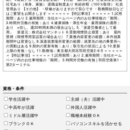
社宅あり（単身、家族） 退職金制度あり 有給休暇（100％取得） 社員
登用あり 【その他】 ・研修がありますので安心です ・勤務開始日など
はご要望をお聞きします ＝＝＝＝＝＝【特記事項】＝＝＝＝＝ 1.試用
期間：あり 2.雇用期間：当社ホームページ内のお仕事情報の「期間」
3.時間外労働の有無：あり 4.健康保険・厚生年金・雇用保険の適用：
あり ※但し、週20時間未満の場合はなし 5.「派遣労働者として雇
用」 派遣元：株式会社マンネット 6.受動喫煙防止措置：あり 屋内
禁煙（喫煙専用室設置の場合あり） 7.業務内容変更の範囲：本件就業
期間中は変更なし 8.派遣就業場所変更の範囲：就業先の他の事業所へ
の異動はある 9.契約の更新有無：あり；取引先の状況による 10.更新
上限の有無：なし 11.勤務地：東京都大田区羽田空港2-6-5 ＝＝＝＝＝
＝【特記事項】＝＝＝＝＝ 1.試用期間：あり 2.雇用期間：当社ホーム
ページ内のお仕事情報の「期間」 3.時間外労働の有無 |
羽田空港第1・
第2ターミナル
資格・条件
学生活躍中
主婦（夫）活躍中
中高年が活躍
外国人活躍中
ミドル層活躍中
職種未経験ＯＫ
ブランクＯＫ
パソコンスキルを活かせる