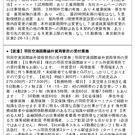
項】＝＝＝＝＝ 1.試用期間：あり 2.雇用期間：当社ホームページ内の
お仕事情報の「期間」 3.時間外労働の有無：あり 4.健康保険・厚生年
金・雇用保険の適用：あり ※但し、週20時間未満の場合はなし 5.受
動喫煙防止措置：あり 屋内禁煙（喫煙専用室設置の場合あり） 6.業
務内容変更の範囲：本件就業期間中は変更なし 7.派遣就業場所変更の
範囲：就業先の他の事業所への異動はある 8.契約の更新有無：あり；
取引先の状況による 9.更新上限の有無：なし 10.勤務地：東京都渋谷
区東2-26-13 |
渋谷
●【派遣】羽田空港国際線外貨両替所の受付業務
羽田空港国際線外貨両替所の受付業務 | 羽田空港国際線外貨両替所の受
付業務 | 【仕事内容】 憧れの羽田空港国際線ターミナル外貨両替所で
の受付業務をお願いします。 ・外貨受付・両替接客 ・専用端末入力 ・
両替に伴う事務処理 ＊未経験者でも研修とOJTがしっかりしておりま
すので安心です。 【給与】 時給1,800円～1,850円（月給見込み：
270,000円～277,500円） 【勤務時間・曜日】 ２直交替土日祝含む週
5日勤務シフト制 2直：14：15～22：45の時間帯の２直交替シフト勤
務 （4勤2休シフト制（拘束8.5時間、休息60分、実働7.5時間）もあり
ます： 7：30勤務 休息60分 拘束8：30 【社会保険】 ・厚生年金
・健康保険 ・雇用保険 ・労災保険 憧れの羽田空港ターミナルで経験や
知識を活かせます 非常に明るい清潔な店舗でお仕事ができます 海外業
務経験者や金融関係勤務経験のある方は知識や経験が活かせます 【求
める人材】 金融関係のお仕事経験者優遇 外貨両替など経験や興味のあ
る方 接客経験者歓迎 早期退職者、シニア歓迎 語学も活かせます（必須
ではありません） Word、Excel基本スキル ※3勤務2公休シフト制 ※京
浜急行、モノレール羽田空港第3ターミナル駅徒歩3分（ターミナル連
結） ※通勤手当（実費全額支給） 【待遇・福利厚生】 社会保険全完備