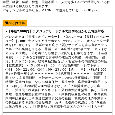
学歴・経験・年齢・性別・国籍不問！一人でも多くの方に希望している仕
事に就ける様支援しております。
バイリンガルの仕事なら、MANNETで運用している『J-JOB』へ
選べるお仕事
●【時給2,000円】ラグジュアリーホテルで語学を活かした電話対応
パレスホテル【長期：オペレーター】 | パレスホテル【長期：オペレー
ター】 | <pre> ラグジュアリーホテルでのテレフォン・オペレーター業
務をお任せします。 抜群の知名度と上質なサービスを誇る有名ホテル
グループの裏側を支える、電話・メール応対のお仕事です。 キレイな
オフィス環境と、落ち着いた心地よい空間でお仕事できます！ 【業務
内容】 ・ホテルをご利用するお客様の電話対応業務 ・外線対応：宿
泊、レストラン予約、取材依頼対応など ・客室からの内線電話の対応
【就業形態】 ・13：00～23：00 うち実働8時間 ・シフト例：
①13：00～22：00、②14：00～23：00 【給 与】 ・時給2,000
円+交通費全額支給 ＝＝＝＝＝＝【特記事項】＝＝＝＝＝ 1.試用期
間：なし 2.雇用期間：当社ホームページ内のお仕事情報の「期間」 3.
時間外労働の有無：なし 4.健康保険・厚生年金・雇用保険の適用：あ
り ※但し、週20時間未満の場合はなし 5.「派遣労働者として雇
用」 派遣元：株式会社マンネット 6.受動喫煙防止措置：あり 屋内
禁煙（喫煙専用室設置の場合あり） 7.業務内容変更の範囲：本件就業
期間中は変更なし 8.派遣就業場所変更の範囲：就業先の他の事業所へ
の異動はある 9.契約の更新有無：あり；取引先の状況による 10.更新
上限の有無：なし 11.勤務地：東京都千代田区丸の内1-1-1 |
大手町