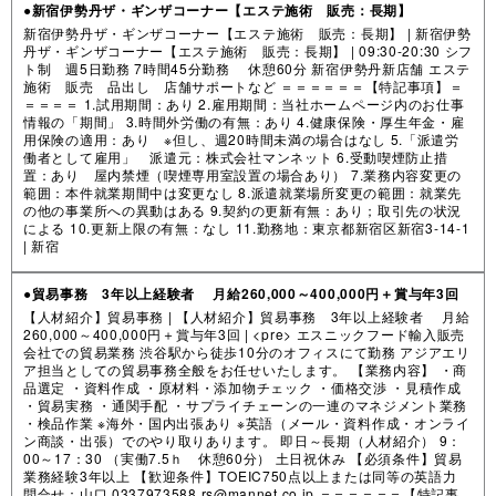
●新宿伊勢丹ザ・ギンザコーナー【エステ施術 販売：長期】
新宿伊勢丹ザ・ギンザコーナー【エステ施術 販売：長期】 | 新宿伊勢
丹ザ・ギンザコーナー【エステ施術 販売：長期】 | 09:30-20:30 シフ
ト制 週5日勤務 7時間45分勤務 休憩60分 新宿伊勢丹新店舗 エステ
施術 販売 品出し 店舗サポートなど ＝＝＝＝＝＝【特記事項】＝
＝＝＝＝ 1.試用期間：あり 2.雇用期間：当社ホームページ内のお仕事
情報の「期間」 3.時間外労働の有無：あり 4.健康保険・厚生年金・雇
用保険の適用：あり ※但し、週20時間未満の場合はなし 5.「派遣労
働者として雇用」 派遣元：株式会社マンネット 6.受動喫煙防止措
置：あり 屋内禁煙（喫煙専用室設置の場合あり） 7.業務内容変更の
範囲：本件就業期間中は変更なし 8.派遣就業場所変更の範囲：就業先
の他の事業所への異動はある 9.契約の更新有無：あり；取引先の状況
による 10.更新上限の有無：なし 11.勤務地：東京都新宿区新宿3-14-1
|
新宿
●貿易事務 3年以上経験者 月給260,000～400,000円＋賞与年3回
【人材紹介】貿易事務 | 【人材紹介】貿易事務 3年以上経験者 月給
260,000～400,000円＋賞与年3回 | <pre> エスニックフード輸入販売
会社での貿易業務 渋谷駅から徒歩10分のオフィスにて勤務 アジアエリ
ア担当としての貿易事務全般をお任せいたします。 【業務内容】 ・商
品選定 ・資料作成 ・原材料・添加物チェック ・価格交渉 ・見積作成
・貿易実務 ・通関手配 ・サプライチェーンの一連のマネジメント業務
・検品作業 ※海外・国内出張あり ※英語（メール・資料作成・オンライ
ン商談・出張）でのやり取りあります。 即日～長期（人材紹介） 9：
00～17：30 （実働7.5ｈ 休憩60分） 土日祝休み 【必須条件】貿易
業務経験3年以上 【歓迎条件】TOEIC750点以上または同等の英語力
問合せ：山口 0337973588 rs@mannet.co.jp ＝＝＝＝＝＝【特記事