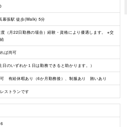
0
幕張駅 徒歩(Walk) 5分
程度（月22日勤務の場合）経験・資格により優遇します。 ※交
支給
あれば尚可
土日のいずれか１日は勤務できると助かります。）
可 有給休暇あり（6か月勤務後）、制服あり 賄いあり
のレストランです
店
26