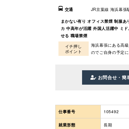
交通
JR京葉線 海浜幕張駅 
まかない有り
オフィス禁煙
制服あ
カ
中高年が活躍
外国人活躍中
ミド
せる
職場禁煙
海浜幕張にある高級
イチ押し
ポイント
のでご自身の予定に
お問合せ・簡
仕事番号
105492
就業形態
長期