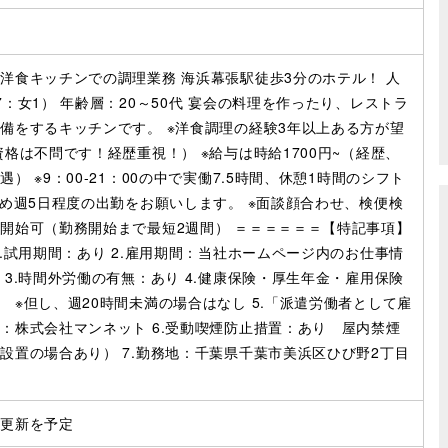
洋食キッチンでの調理業務 海浜幕張駅徒歩3分のホテル！ 人
7：女1） 年齢層：20～50代 宴会の料理を作ったり、レストラ
備をするキッチンです。 ※洋食調理の経験3年以上ある方が望
資格は不問です！経歴重視！） ※給与は時給1700円~（経歴、
） ※9：00-21：00の中で実働7.5時間、休憩1時間のシフト
含め週5日程度の出勤をお願いします。 ※面談顔合わせ、検便検
開始可（勤務開始まで最短2週間） ＝＝＝＝＝＝【特記事項】
1.試用期間：あり 2.雇用期間：当社ホームページ内のお仕事情
 3.時間外労働の有無：あり 4.健康保険・厚生年金・雇用保険
 ※但し、週20時間未満の場合はなし 5.「派遣労働者として雇
：株式会社マンネット 6.受動喫煙防止措置：あり 屋内禁煙
設置の場合あり） 7.勤務地：千葉県千葉市美浜区ひび野2丁目
の更新を予定