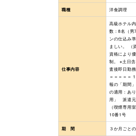
職種
洋食調理
高級ホテル内
数：8名（男
ンの仕込み準
ましい。 （
資格により優遇
制。 ※土日
仕事内容
査後即日勤務
＝＝＝＝＝ 
報の「期間」
の適用：あり
用」 派遣元
（喫煙専用室
10番1号
期 間
３か月ごと