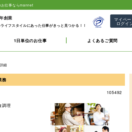
お仕事ならmannet
1年創業
マイペー
ログイ
のライフスタイルにあった仕事がきっと見つかる！！
1日単位のお仕事
よくあるご質問
詳細
業務
105492
食調理