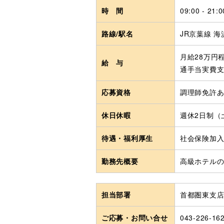
時 間
09:00 - 21:0
路線/駅名
JR京葉線 海浜
月給28万円
給 与
通手当実費
応募資格
調理師免許
休日休暇
週休2日制（
待遇・福利厚生
社会保険加入
勤務先概要
高級ホテル
担当部署
首都圏東支
ご応募・お問い合せ
043-226-16