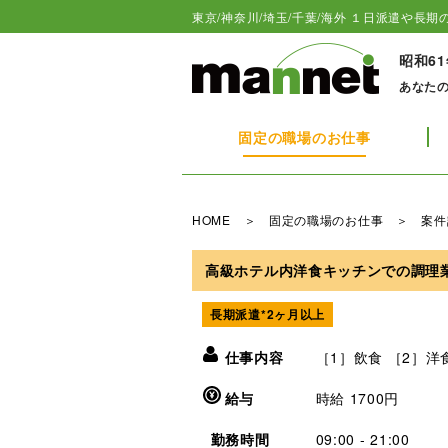
東京/神奈川/埼玉/千葉/海外 １日派遣や長期の
昭和6
あなた
固定の職場のお仕事
HOME
＞
固定の職場のお仕事
＞ 案件
高級ホテル内洋食キッチンでの調理
長期派遣*2ヶ月以上
仕事内容
［1］飲食 ［2］洋
給与
時給 1700円
勤務時間
09:00 - 21:00