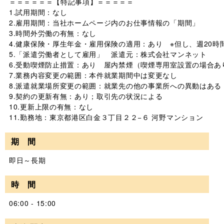
＝＝＝＝＝＝【特記事項】＝＝＝＝＝

1.試用期間：なし

2.雇用期間：当社ホームページ内のお仕事情報の「期間」

3.時間外労働の有無：なし

4.健康保険・厚生年金・雇用保険の適用：あり　※但し、週20時
5.「派遣労働者として雇用」　派遣元：株式会社マンネット

6.受動喫煙防止措置：あり　屋内禁煙（喫煙専用室設置の場合あり
7.業務内容変更の範囲：本件就業期間中は変更なし

8.派遣就業場所変更の範囲：就業先の他の事業所への異動はある

9.契約の更新有無：あり；取引先の状況による

10.更新上限の有無：なし

11.勤務地：東京都港区白金３丁目２２−６ 河野マンション        
期 間
即日～長期
時 間
06:00 - 15:00