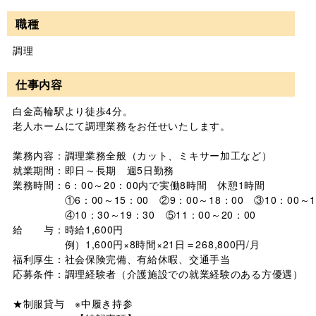
職種
調理
仕事内容
白金高輪駅より徒歩4分。

老人ホームにて調理業務をお任せいたします。

業務内容：調理業務全般（カット、ミキサー加工など）

就業期間：即日～長期　週5日勤務

業務時間：6：00～20：00内で実働8時間　休憩1時間

　　　　　①6：00～15：00　②9：00～18：00　③10：00～19
　　　　　④10：30～19：30　⑤11：00～20：00

給　　与：時給1,600円

　　　　　例）1,600円×8時間×21日＝268,800円/月

福利厚生：社会保険完備、有給休暇、交通手当

応募条件：調理経験者（介護施設での就業経験のある方優遇）

★制服貸与　※中履き持参
