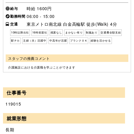
時給 1600円
給与
06:00 - 15:00
勤務時間
東京メトロ南北線 白金高輪駅 徒歩(Walk) 4分
交通
10時以降出社
16時前退社
残業なし
まかない有り
制服あり
交通費全額支給
駅チカ
主婦（夫）活躍中
中高年が活躍
ブランクＯＫ
経験を活かせる
スタッフの推薦コメント
介護施設における介護職を学ぶことができます
仕事番号
119015
就業形態
長期