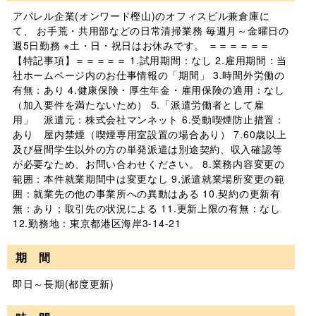
アパレル企業(オンワード樫山)のオフィスビル兼倉庫に
て、 お手荒・共用部などの日常清掃業務 毎週月～金曜日の
週5日勤務 ※土・日・祝日はお休みです。 ＝＝＝＝＝＝
【特記事項】＝＝＝＝＝ 1.試用期間：なし 2.雇用期間：当
社ホームページ内のお仕事情報の「期間」 3.時間外労働の
有無：あり 4.健康保険・厚生年金・雇用保険の適用：なし
（加入要件を満たないため） 5.「派遣労働者として雇
用」 派遣元：株式会社マンネット 6.受動喫煙防止措置：
あり 屋内禁煙（喫煙専用室設置の場合あり） 7.60歳以上
及び昼間学生以外の方の単発派遣は別途契約、収入確認等
が必要なため、お問い合わせください。 8.業務内容変更の
範囲：本件就業期間中は変更なし 9.派遣就業場所変更の範
囲：就業先の他の事業所への異動はある 10.契約の更新有
無：あり；取引先の状況による 11.更新上限の有無：なし
12.勤務地：東京都港区海岸3-14-21
期 間
即日～長期(都度更新)