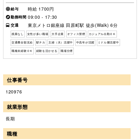
時給 1700円
給与
09:00 - 17:30
勤務時間
東京メトロ銀座線 田原町駅 徒歩(Walk) 6分
交通
残業なし
女性が多い職場
大手企業
オフィス禁煙
カジュアル出勤ＯＫ
交通費全額支給
駅チカ
主婦（夫）活躍中
中高年が活躍
ミドル層活躍中
職種未経験ＯＫ
経験を活かせる
職場分煙
仕事番号
120976
就業形態
長期
職種