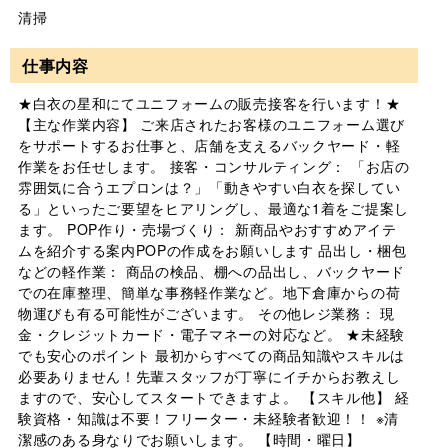
清掃
仕事内容
★白衣の星和にてユニフォームの販売接客を行います！★
【主な作業内容】 ご来店されたお客様のユニフォーム選び
をサポートするお仕事と、店舗を支えるバックヤード・軽
作業をお任せします。 接客・コンサルティング： 「お店の
雰囲気に合うエプロンは？」「動きやすい白衣を探してい
る」といったご要望をヒアリングし、最適な1着をご提案し
ます。 POP作り・売場づくり： 新商品やおすすめアイテ
ムを紹介する案内POPの作成をお願いします 品出し・梱包
などの軽作業： 商品の検品、棚への品出し、バックヤード
での在庫整理、簡単な事務軽作業など。地下倉庫からの荷
物運びも有る可能性がございます。 その他レジ業務： 現
金・クレジットカード・電子マネーの対応など。 ★未経験
でも安心のポイント 最初からすべての商品知識やスキルは
必要ありません！先輩スタッフが丁寧にイチからお教えし
ますので、安心してスタートできますよ。 【スキル他】 経
験資格・知識は不要！フリーター・未経験者歓迎！！ ※清
潔感のある身なりでお願いします。 【時間・曜日】