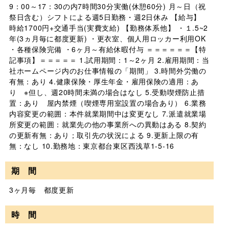
9：00～17：30の内7時間30分実働(休憩60分) 月～日（祝
祭日含む）シフトによる週5日勤務・週2日休み 【給与】
時給1700円+交通手当(実費支給) 【勤務体系他】 ・１.5~2
年(3ヵ月毎に都度更新) ・更衣室、個人用ロッカー利用OK
・各種保険完備 ・6ヶ月～有給休暇付与 ＝＝＝＝＝＝【特
記事項】＝＝＝＝＝ 1.試用期間：1～2ヶ月 2.雇用期間：当
社ホームページ内のお仕事情報の「期間」 3.時間外労働の
有無：あり 4.健康保険・厚生年金・雇用保険の適用：あ
り ※但し、週20時間未満の場合はなし 5.受動喫煙防止措
置：あり 屋内禁煙（喫煙専用室設置の場合あり） 6.業務
内容変更の範囲：本件就業期間中は変更なし 7.派遣就業場
所変更の範囲：就業先の他の事業所への異動はある 8.契約
の更新有無：あり；取引先の状況による 9.更新上限の有
無：なし 10.勤務地：東京都台東区西浅草1-5-16
期 間
3ヶ月毎 都度更新
時 間