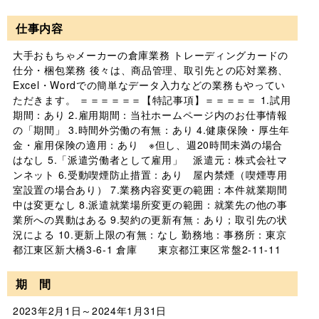
仕事内容
大手おもちゃメーカーの倉庫業務 トレーディングカードの
仕分・梱包業務 後々は、商品管理、取引先との応対業務、
Excel・Wordでの簡単なデータ入力などの業務もやってい
ただきます。 ＝＝＝＝＝＝【特記事項】＝＝＝＝＝ 1.試用
期間：あり 2.雇用期間：当社ホームページ内のお仕事情報
の「期間」 3.時間外労働の有無：あり 4.健康保険・厚生年
金・雇用保険の適用：あり ※但し、週20時間未満の場合
はなし 5.「派遣労働者として雇用」 派遣元：株式会社マ
ンネット 6.受動喫煙防止措置：あり 屋内禁煙（喫煙専用
室設置の場合あり） 7.業務内容変更の範囲：本件就業期間
中は変更なし 8.派遣就業場所変更の範囲：就業先の他の事
業所への異動はある 9.契約の更新有無：あり；取引先の状
況による 10.更新上限の有無：なし 勤務地：事務所：東京
都江東区新大橋3-6-1 倉庫 東京都江東区常盤2-11-11
期 間
2023年2月1日～2024年1月31日