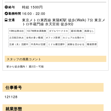
時給 1500円
給与
16:00 - 22:00
勤務時間
東京メトロ東西線 東陽町駅 徒歩(Walk) 7分 東京メ
交通
トロ半蔵門線 水天宮前 徒歩9分
10時以降出社
1日7時間未満勤務
ダブルワークＯＫ
週3日勤務
残業なし
土日祝日休み
女性が多い職場
オフィス禁煙
カジュアル出勤ＯＫ
主婦（夫）活躍中
中高年が活躍
ミドル層活躍中
経験を活かせる
職場禁煙
スタッフの推薦コメント
駅から徒歩圏内！ 週2日～可能
仕事番号
121128
就業形態