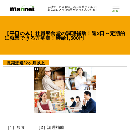
人材サービス40年 株式会社マンネット
あなたにあった仕事がきっと見つかる！
【平日のみ】社員寮食堂の調理補助！週2日～定期的
に就業できる方募集！時給1,500円
長期派遣*2ヶ月以上
［1］飲食 ［2］調理補助