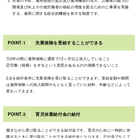
失業の予防、雇用状態の是正及び雇用機会の増大、労働者の能力の
開発及び向上その他労働者の福祉の増進を図るためのニ事業を実施
する、雇用に関する総合的機能を有する制度です。
POINT.1
失業保険を受給することができる
①2年の間に雇用保険に通算で12ヶ月以上加入していること
②労働（就職）をするという意思があるものの就職できないこと
2点を給付条件に失業保険を受け取ることができます。受給金額や期間
は雇用保険への加入期間やもともと貰っていた給料、年齢などによって
変わってきます。
POINT.2
育児休業給付金の給付
働きながら受け取ることができる給付金です。育児のために一時的に休
職するときに受け取ることができる給付金となります。
正社員でなくて