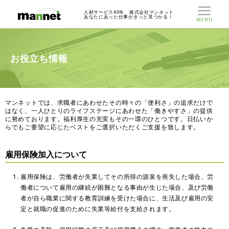
人材サービス40年 株式会社マンネット
あなたにあった仕事がきっと見つかる！
お役立ち情報
マンネットでは、求職者にあわせたその時々の「便利さ」の追求だけで
はなく、一人ひとりのライフステージにあわせた「働きやすさ」の提供
に努めております。福利厚生の充実もその一環のひとつです。日払いか
らでもご要望に応じたベストをご選択いただくご支援を致します。
雇用保険加入について
雇用保険は、労働者が失業してその所得の源泉を喪失した場合、労
働者について雇用の継続が困難となる事由が生じた場合、及び労働
者が自ら職業に関する教育訓練を受けた場合に、生活及び雇用の安
定と就職の促進のために失業等給付を支給されます。