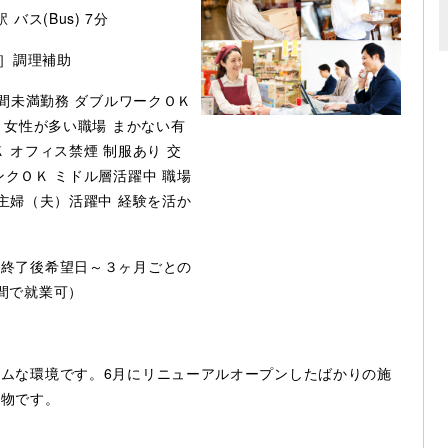
バス(Bus) 7分
］調理補助
時間未満勤務
ダブルワークＯＫ
女性が多い職場
まかない有
Ｋ
オフィス禁煙
制服あり
交
ンクＯＫ
ミドル層活躍中
職場
主婦（夫）活躍中
経験を活か
査終了後希望日～３ヶ月ごとの
間で就業可）
ムな環境です。6月にリニューアルオープンしたばかりの施
建物です。