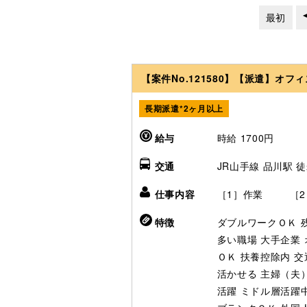
最初
【案件No.121580】【派遣】オ
長期派遣*2ヶ月以上
給与
時給 1700円
交通
JR山手線 品川駅 徒歩
仕事内容
［1］作業 ［2
特徴
ダブルワークＯＫ
多い職場
大手企業
ＯＫ
扶養控除内
交
活かせる
主婦（夫
活躍
ミドル層活躍