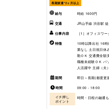
長期派遣*2ヶ月以上
給与
時給 1600円
交通
JR山手線 渋谷駅 徒歩
仕事内容
［1］オフィスワ
特徴
10時以降出社
16
業なし
土日祝日休
勤ＯＫ
交通費全額
職種未経験ＯＫ
パ
人活躍中
主婦（夫
期間
即日～長期(都度更新
時間
09:00 - 18:00
イチ押し
時間・日程の融通も
ポイント