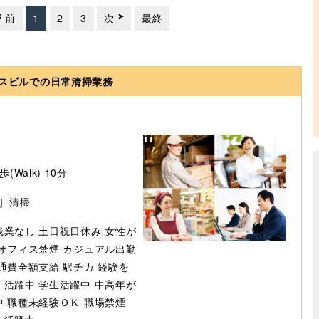
前
1
2
3
次
最終
フィスビルでの日常清掃業務
(Walk) 10分
］清掃
残業なし
土日祝日休み
女性が
オフィス禁煙
カジュアル出勤
通費全額支給
駅チカ
経験を
）活躍中
学生活躍中
中高年が
中
職種未経験ＯＫ
職場禁煙