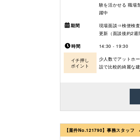
験を活かせる
職場
躍中
期間
現場面談⇒検便検
更新（面談後約2週
時間
14:30 - 19:30
少人数でアットホー
イチ押し
ポイント
設で比較的綺麗な
【案件No.121790】事務スタッフ