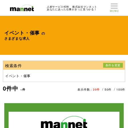
人材サービス40年 株式会社マンネット
あなたにあった仕事がきっと見つかる！
イベント・催事
の
さまざまな求人
検索条件
条件を変更
イベント・催事
0
件中
~件
表示件数：
20件
50件
100件