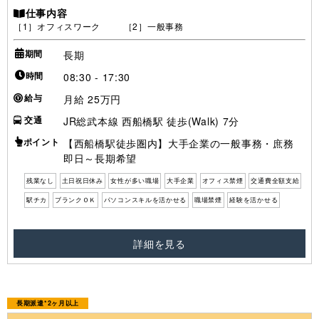
仕事内容
［1］オフィスワーク ［2］一般事務
期間
長期
時間
08:30 - 17:30
給与
月給 25万円
交通
JR総武本線 西船橋駅 徒歩(Walk) 7分
ポイント
【西船橋駅徒歩圏内】大手企業の一般事務・庶務
即日～長期希望
残業なし
土日祝日休み
女性が多い職場
大手企業
オフィス禁煙
交通費全額支給
駅チカ
ブランクＯＫ
パソコンスキルを活かせる
職場禁煙
経験を活かせる
詳細を見る
長期派遣*2ヶ月以上