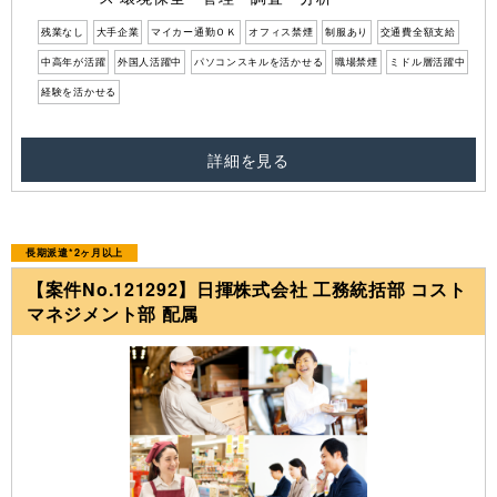
残業なし
大手企業
マイカー通勤ＯＫ
オフィス禁煙
制服あり
交通費全額支給
中高年が活躍
外国人活躍中
パソコンスキルを活かせる
職場禁煙
ミドル層活躍中
経験を活かせる
詳細を見る
長期派遣*2ヶ月以上
【案件No.121292】日揮株式会社 工務統括部 コスト
マネジメント部 配属