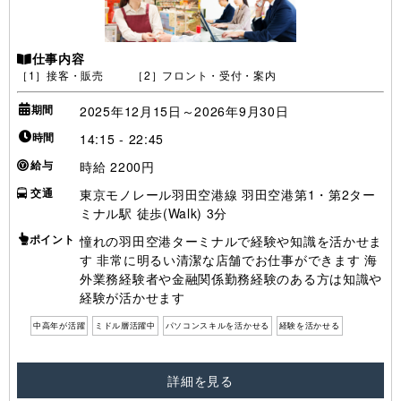
仕事内容
［1］接客・販売 ［2］フロント・受付・案内
期間
2025年12月15日～2026年9月30日
時間
14:15 - 22:45
給与
時給 2200円
交通
東京モノレール羽田空港線 羽田空港第1・第2ター
ミナル駅 徒歩(Walk) 3分
ポイント
憧れの羽田空港ターミナルで経験や知識を活かせま
す 非常に明るい清潔な店舗でお仕事ができます 海
外業務経験者や金融関係勤務経験のある方は知識や
経験が活かせます
中高年が活躍
ミドル層活躍中
パソコンスキルを活かせる
経験を活かせる
詳細を見る