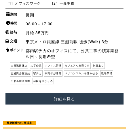
［1］オフィスワーク ［2］一般事務
期間
長期
時間
08:00 - 17:00
給与
月給 35万円
交通
東京メトロ銀座線 三越前駅 徒歩(Walk) 3分
ポイント
都内駅チカのオフィスにて、公共工事の積算業務
即日～長期希望
土日祝日休み
大手企業
オフィス禁煙
カジュアル出勤ＯＫ
制服あり
交通費全額支給
駅チカ
中高年が活躍
パソコンスキルを活かせる
職場禁煙
ミドル層活躍中
経験を活かせる
詳細を見る
長期派遣*2ヶ月以上