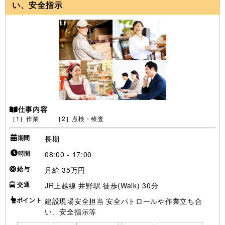
い、安全指示
仕事内容
［1］作業 ［2］点検・検査
期間
長期
時間
08:00 - 17:00
給与
月給 35万円
交通
JR上越線 井野駅 徒歩(Walk) 30分
ポイント
建設現場安全担当 安全パトロールや作業立ち合
い、安全指示等