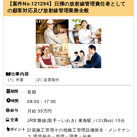
【案件No.121294】日揮の放射線管理責任者として
の顧客対応及び放射線管理業務全般
仕事内容
［1］作業 ［2］設置取付
期間
長期
時間
08:00 - 17:00
給与
月給 35万円
交通
JR常磐線(取手～いわき) 東海駅 バス(Bus) 15分
ポイント
計装施工管理その他施工管理設備保全・メンテナン
ス 環境保全・管理・調査・分析