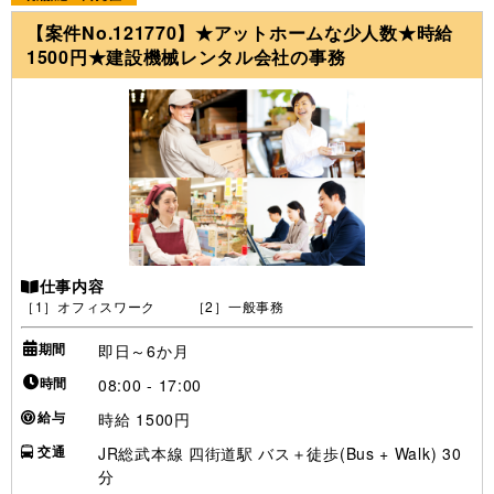
【案件No.121770】★アットホームな少人数★時給
1500円★建設機械レンタル会社の事務
仕事内容
［1］オフィスワーク ［2］一般事務
期間
即日～6か月
時間
08:00 - 17:00
給与
時給 1500円
交通
JR総武本線 四街道駅 バス＋徒歩(Bus + Walk) 30
分