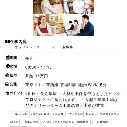
仕事内容
［1］オフィスワーク ［2］一般事務
期間
長期
時間
08:30 - 17:15
給与
月給 35万円
交通
東京メトロ東西線 茅場町駅 徒歩(Walk) 5分
ポイント
※即日～長期希望 ・大林組案件を中心としたビッグ
プロジェクトに携われます。 ・大型半導体工場な
どのクリーンルーム工事の施工実績が豊富。
土日祝日休み
女性が多い職場
大手企業
オフィス禁煙
制服あり
交通費全額支給
駅チカ
中高年が活躍
パソコンスキルを活かせる
職場禁煙
ミドル層活躍中