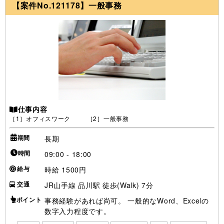
【案件No.121178】一般事務
仕事内容
［1］オフィスワーク ［2］一般事務
期間
長期
時間
09:00 - 18:00
給与
時給 1500円
交通
JR山手線 品川駅 徒歩(Walk) 7分
ポイント
事務経験があれば尚可。 一般的なWord、Excelの
数字入力程度です。