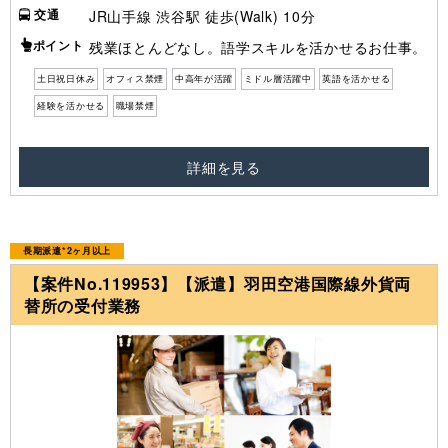
交通
JR山手線 渋谷駅 徒歩(Walk) 10分
ポイント
残業ほとんどなし。語学スキルを活かせるお仕事。
土日祝日休み
オフィス禁煙
中高年が活躍
ミドル層活躍中
英語を活かせる
経験を活かせる
職場禁煙
詳細を見る
長期派遣*2ヶ月以上
【案件No.119953】【派遣】羽田空港国際線外貨両
替所の受付業務