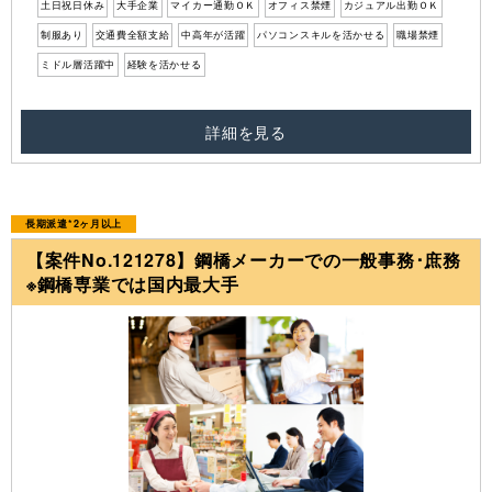
土日祝日休み
大手企業
マイカー通勤ＯＫ
オフィス禁煙
カジュアル出勤ＯＫ
制服あり
交通費全額支給
中高年が活躍
パソコンスキルを活かせる
職場禁煙
ミドル層活躍中
経験を活かせる
詳細を見る
長期派遣*2ヶ月以上
【案件No.121278】鋼橋メーカーでの一般事務･庶務
※鋼橋専業では国内最大手