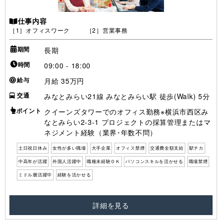
仕事内容
［1］オフィスワーク ［2］営業事務
期間
長期
時間
09:00 - 18:00
給与
月給 35万円
交通
みなとみらい21線 みなとみらい駅 徒歩(Walk) 5分
ポイント
クイーンズタワーでのオフィス勤務※横浜市西区み
なとみらい2-3-1 プロジェクトの採算管理またはマ
ネジメント経験（業界･年数不問）
土日祝日休み
女性が多い職場
大手企業
オフィス禁煙
交通費全額支給
駅チカ
中高年が活躍
外国人活躍中
職種未経験ＯＫ
パソコンスキルを活かせる
職場禁煙
ミドル層活躍中
経験を活かせる
詳細を見る