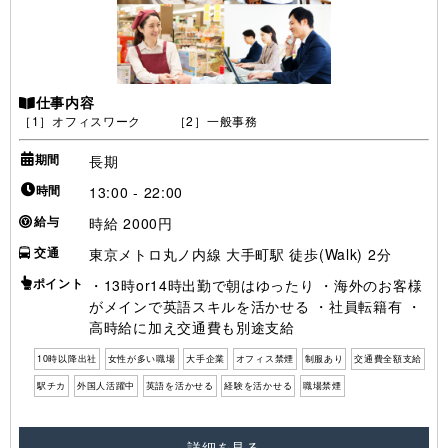
仕事内容
［1］オフィスワーク ［2］一般事務
期間
長期
時間
13:00 - 22:00
給与
時給 2000円
交通
東京メトロ丸ノ内線 大手町駅 徒歩(Walk) 2分
ポイント
・13時or14時出勤で朝はゆったり ・海外のお客様
がメインで英語スキルを活かせる ・社員転籍有 ・
高時給に加え交通費も別途支給
10時以降出社
女性が多い職場
大手企業
オフィス禁煙
制服あり
交通費全額支給
駅チカ
外国人活躍中
英語を活かせる
経験を活かせる
職場禁煙
詳細を見る