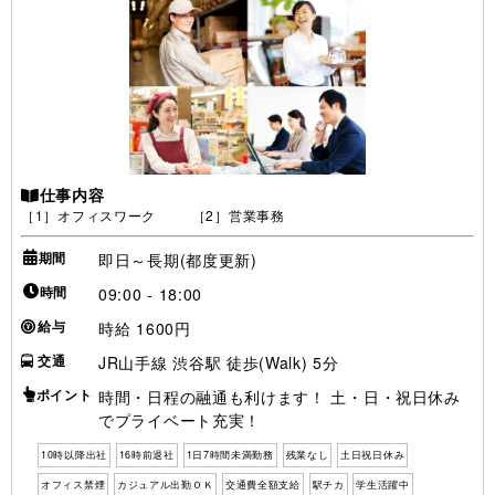
仕事内容
［1］オフィスワーク ［2］営業事務
期間
即日～長期(都度更新)
時間
09:00 - 18:00
給与
時給 1600円
交通
JR山手線 渋谷駅 徒歩(Walk) 5分
ポイント
時間・日程の融通も利けます！ 土・日・祝日休み
でプライベート充実！
10時以降出社
16時前退社
1日7時間未満勤務
残業なし
土日祝日休み
オフィス禁煙
カジュアル出勤ＯＫ
交通費全額支給
駅チカ
学生活躍中