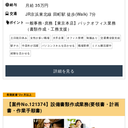
給与
月給 35万円
交通
JR京浜東北線 田町駅 徒歩(Walk) 7分
ポイント
一般事務･庶務【東京本店】バックオフィス業務
（書類作成・工務支援）
土日祝日休み
女性が多い職場
大手企業
オフィス禁煙
制服あり
交通費全額支給
駅チカ
中高年が活躍
パソコンスキルを活かせる
職場禁煙
ミドル層活躍中
経験を活かせる
詳細を見る
長期派遣*2ヶ月以上
【案件No.121374】設備書類作成業務(要領書・計画
書・作業手順書)