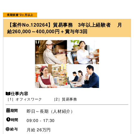
長期派遣*2ヶ月以上
【案件No.120264】貿易事務 3年以上経験者 月
給260,000～400,000円＋賞与年3回
仕事内容
［1］オフィスワーク ［2］貿易事務
期間
即日～長期（人材紹介）
時間
09:00 - 17:30
給与
月給 26万円