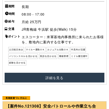
期間
長期
時間
08:00 - 17:00
給与
月給 25万円
交通
JR青梅線 牛浜駅 徒歩(Walk) 15分
ポイント
エスコーター：米軍基地内事務所に来られたお客様
を、敷地内に案内する仕事です。
土日祝日休み
マイカー通勤ＯＫ
カジュアル出勤ＯＫ
中高年が活躍
パソコンスキルを活かせる
英語を活かせる
職場禁煙
ミドル層活躍中
経験を活かせる
詳細を見る
長期派遣*2ヶ月以上
【案件No.121308】安全パトロールや作業立ち合