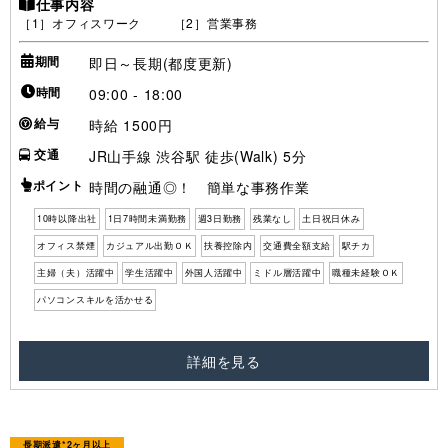
仕事内容
［1］オフィスワーク ［2］営業事務
期間
即日～長期(都度更新)
時間
09:00 - 18:00
給与
時給 1500円
交通
JR山手線 渋谷駅 徒歩(Walk) 5分
ポイント
時間の融通◎！ 簡単な事務作業
10時以降出社
1日7時間未満勤務
週3日勤務
残業なし
土日祝日休み
オフィス禁煙
カジュアル出勤ＯＫ
扶養控除内
交通費全額支給
駅チカ
主婦（夫）活躍中
学生活躍中
外国人活躍中
ミドル層活躍中
職種未経験ＯＫ
パソコンスキルを活かせる
詳細を見る
長期派遣*2ヶ月以上