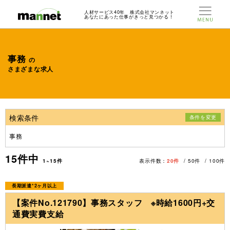
人材サービス40年 株式会社マンネット
あなたにあった仕事がきっと見つかる！
事務
の
さまざまな求人
検索条件
条件を変更
事務
15
件中
1~15件
表示件数：
20件
50件
100件
長期派遣*2ヶ月以上
【案件No.121790】事務スタッフ ※時給1600円+交
通費実費支給