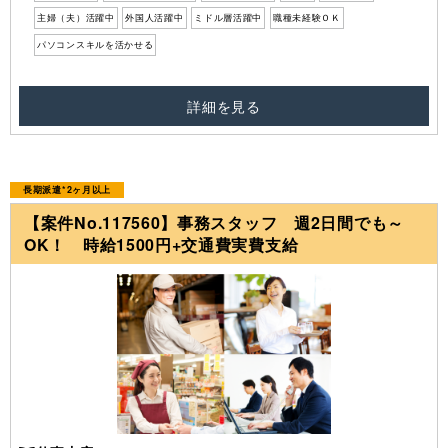
主婦（夫）活躍中
外国人活躍中
ミドル層活躍中
職種未経験ＯＫ
パソコンスキルを活かせる
詳細を見る
長期派遣*2ヶ月以上
【案件No.117560】事務スタッフ 週2日間でも～
OK！ 時給1500円+交通費実費支給