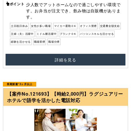
ポイント
少人数でアットホームなので過ごしやすい環境で
す。お弁当が注文でき、飲み物は自販機がありま
す。
土日祝日休み
女性が多い職場
マイカー通勤ＯＫ
オフィス禁煙
交通費全額支給
主婦（夫）活躍中
ミドル層活躍中
ブランクＯＫ
パソコンスキルを活かせる
経験を活かせる
職場禁煙
職場分煙
詳細を見る
長期派遣*2ヶ月以上
【案件No.121693】【時給2,000円】ラグジュアリー
ホテルで語学を活かした電話対応